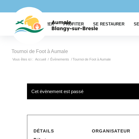
EXPLORER
PROFITER
SE RESTAURER
SE
Tournoi de Foot à Aumale
Vous êtes ici :
Accueil
/
Évènements
/
Tournoi de Foot à Aumale
Cet évènement est passé
DÉTAILS
ORGANISATEUR