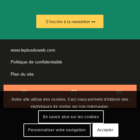
S’inscrire à la newsletter
www.leplusduweb.com
Politique de confidentialité
Plan du site
Mentions légales
Nous contacter
Notre site utilise des cookies. Ceci nous permets d'obtenir des
Les incontournables
Carte interactive
Contactez-nous
statistiques de visites sur nos internautes.
En savoir plus sur les cookies
Personnaliser votre navigation
Accepter