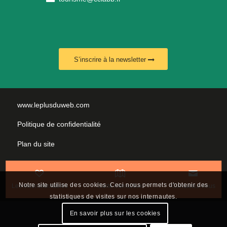
S’inscrire à la newsletter
www.leplusduweb.com
Politique de confidentialité
Plan du site
Mentions légales
Nous contacter
Notre site utilise des cookies. Ceci nous permets d'obtenir des
Les incontournables
Carte interactive
Contactez-nous
statistiques de visites sur nos internautes.
En savoir plus sur les cookies