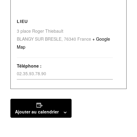
LIEU
3 place Roger Thiebault
BLANGY SUR BRESLE
,
76340
France
+ Google
Map
Téléphone :
02.35.93.78.90
Ajouter au calendrier