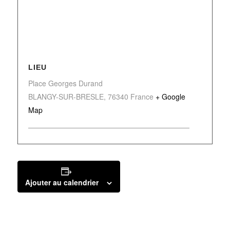
LIEU
Place Georges Durand
BLANGY-SUR-BRESLE
,
76340
France
+ Google
Map
Ajouter au calendrier