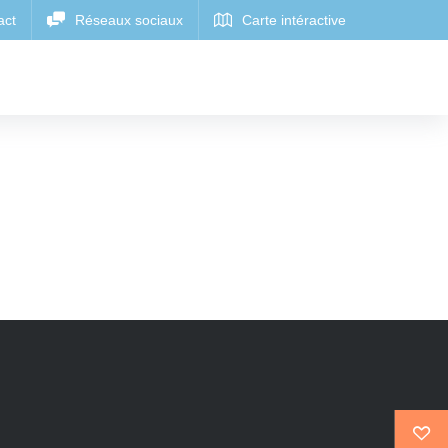
CARTE
ERGEMENTS
CARTE INTERACTIVE OÙ
RAPIDE
INTERACTIVE OÙ
NSOLITES
MANGER
DORMIR