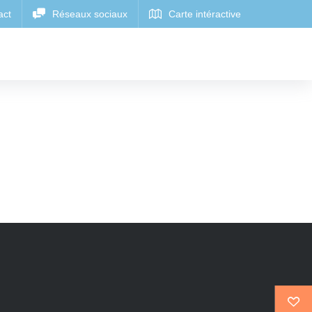
CARTE
ERGEMENTS
CARTE INTERACTIVE OÙ
RAPIDE
INTERACTIVE OÙ
NSOLITES
MANGER
DORMIR