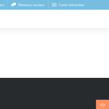
CARTE
ERGEMENTS
CARTE INTERACTIVE OÙ
RAPIDE
INTERACTIVE OÙ
NSOLITES
MANGER
DORMIR