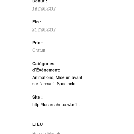
Début :
19 mai 2017
Fin :
21 mai 2017
Prix :
Gratuit
Catégories
d’Évènement:
Animations
,
Mise en avant
sur l'accueil
,
Spectacle
Site :
http://lecarcahoux.wixsite.com/le-carcahoux
LIEU
Rue du Manoir