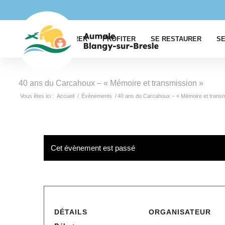
EXPLORER
PROFITER
SE RESTAURER
SE
40 ans du Carcahoux – « Mémoire et transmission »
Vous êtes ici :
Accueil
/
Évènements
/
40 ans du Carcahoux – « Mémoire et transm
Cet évènement est passé
DÉTAILS
ORGANISATEUR