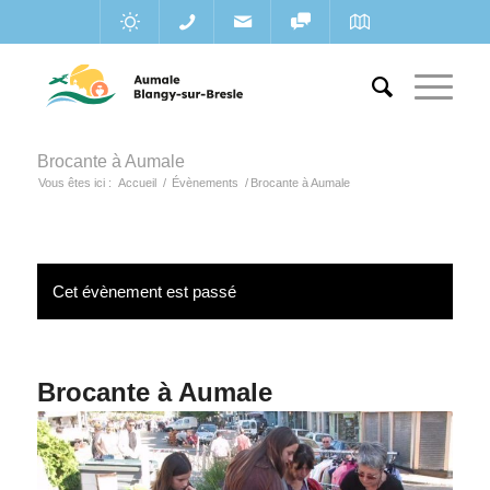
Brocante à Aumale
Vous êtes ici :
Accueil
/
Évènements
/
Brocante à Aumale
Cet évènement est passé
Brocante à Aumale