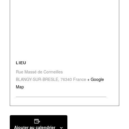
LIEU
Rue Massé de Cormeilles
BLANGY-SUR-BRESLE
,
76340
France
+ Google
Map
Ajouter au calendrier