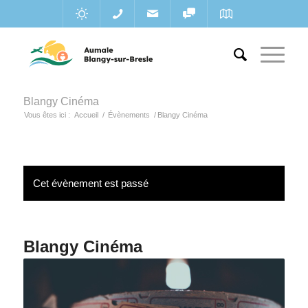
Blangy Cinéma
Vous êtes ici :
Accueil
/
Évènements
/
Blangy Cinéma
Cet évènement est passé
Blangy Cinéma