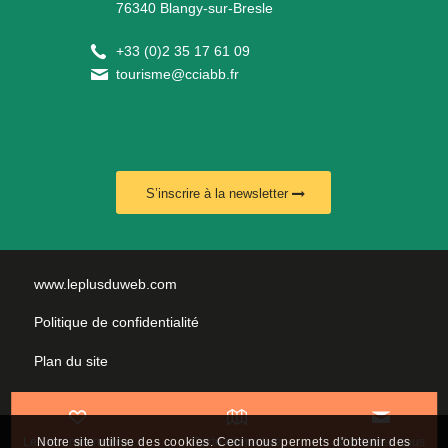
76340 Blangy-sur-Bresle
+
33 (0)2 35 17 61 09
tourisme@cciabb.fr
S’inscrire à la newsletter
www.leplusduweb.com
Politique de confidentialité
Plan du site
Mentions légales
Nous contacter
Les incontournables
Carte interactive
Contactez-nous
Notre site utilise des cookies. Ceci nous permets d'obtenir des