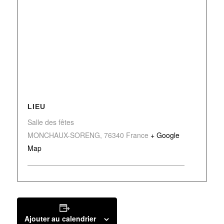
LIEU
Salle des fêtes
MONCHAUX-SORENG
,
76340
France
+ Google
Map
Ajouter au calendrier