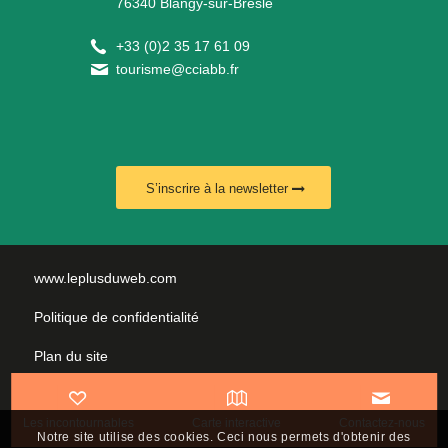
76340 Blangy-sur-Bresle
+
33 (0)2 35 17 61 09
tourisme@cciabb.fr
S’inscrire à la newsletter
www.leplusduweb.com
Politique de confidentialité
Plan du site
Mentions légales
Les incontournables
Carte interactive
Contactez-nous
Nous contacter
Notre site utilise des cookies. Ceci nous permets d'obtenir des