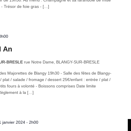
 partir de 19h30. Au menu : Champagne et sa farandole de mise
- Trésor de foie gras - […]
0h00
l An
-SUR-BRESLE
rue Notre Dame, BLANGY-SUR-BRESLE
b des Majorettes de Blangy 19h30 - Salle des fêtes de Blangy-
/ plat / salade / fromage / dessert 25€/enfant : entrée / plat /
etits fours à volonté - Boissons comprises Date limite
Règlement à la […]
1 janvier 2024 - 2h00