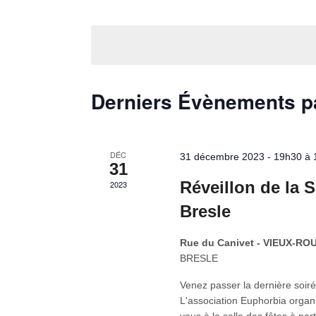
vues
par
Sélectionnez
Évènements
mot-
une
clé.
date.
Derniers Évènements 
DÉC
31 décembre 2023 - 19h30
à
31
Réveillon de la 
2023
Bresle
Rue du Canivet - VIEUX-R
BRESLE
Venez passer la dernière soiré
L'association Euphorbia organis