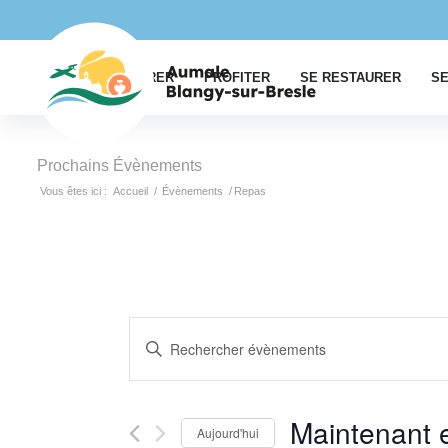
EXPLORER
PROFITER
SE RESTAURER
SE
Prochains Évènements
Vous êtes ici :
Accueil
/
Évènements
/
Repas
Recherche
Saisir
et
mot-
navigation
clé.
Rechercher
de
Maintenant 
Aujourd'hui
Évènements