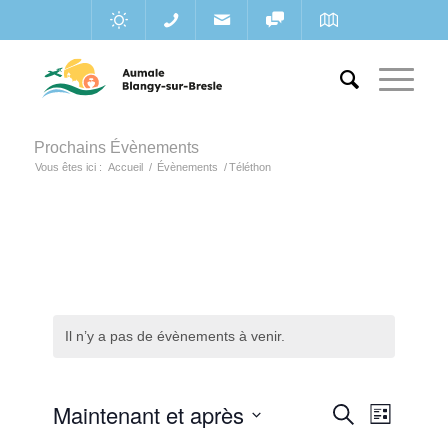
Prochains Évènements
Vous êtes ici :
Accueil
/
Évènements
/
Téléthon
Il n’y a pas de évènements à venir.
Recherc
Maintenant et après
Navigat
Recherche
Liste
de
et
Sélectionnez