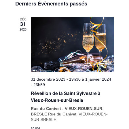
vues
Derniers Évènements passés
une
navigatio
Évènem
date.
de
DÉC
31
vues
2023
Évèneme
31 décembre 2023 - 19h30
à
1 janvier 2024
- 23h59
Réveillon de la Saint Sylvestre à
Vieux-Rouen-sur-Bresle
Rue du Canivet - VIEUX-ROUEN-SUR-
BRESLE
Rue du Canivet, VIEUX-ROUEN-
SUR-BRESLE
85,00€