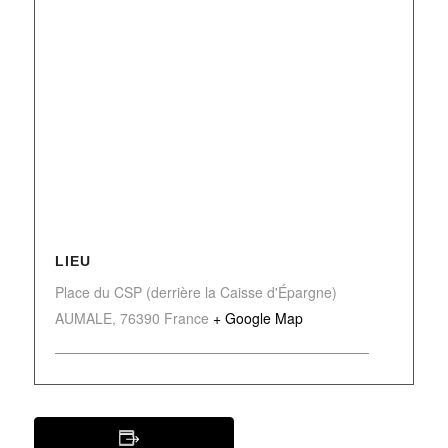
LIEU
Place du CSP (derrière la Caisse d'Épargne)
AUMALE
,
76390
France
+ Google Map