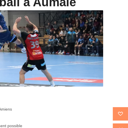
ball à Aumale
 Amiens
ent possible