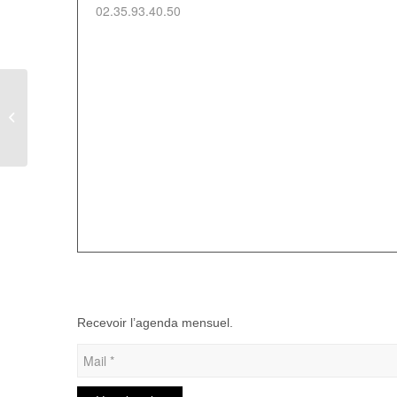
02.35.93.40.50
Soirée couscous à
Aumale
Recevoir l’agenda mensuel.