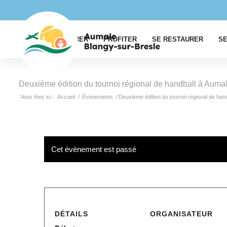
EXPLORER
PROFITER
SE RESTAURER
SE
Deuxième édition du tournoi régional de handball à Auma
Vous êtes ici :
Accueil
/
Évènements
/
Deuxième édition du tournoi régional de han
Cet évènement est passé
DÉTAILS
ORGANISATEUR