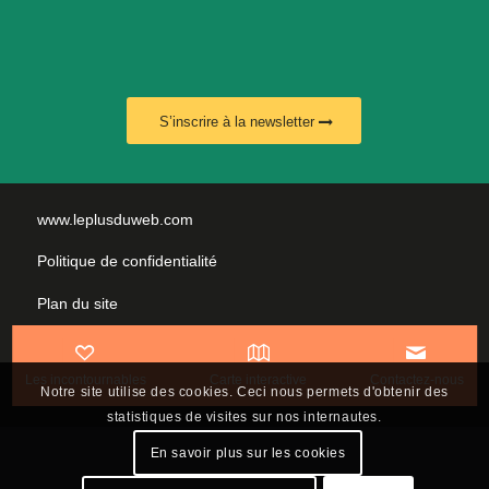
S’inscrire à la newsletter
www.leplusduweb.com
Politique de confidentialité
Plan du site
Mentions légales
Les incontournables
Carte interactive
Contactez-nous
Nous contacter
Notre site utilise des cookies. Ceci nous permets d'obtenir des
statistiques de visites sur nos internautes.
En savoir plus sur les cookies