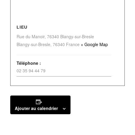
LIEU
Rue du Manoir, 76340 Blangy-sur-Bresle
Blangy-sur-Bresle
,
76340
France
+ Google Map
Téléphone :
02 35 94 44 79
Ajouter au calendrier