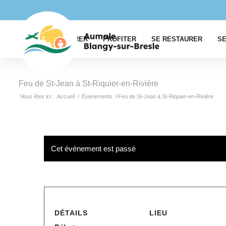
EXPLORER
PROFITER
SE RESTAURER
SE
Feu de St-Jean à St-Riquier-en-Rivière
Vous êtes ici :
Accueil
/
Évènements
/
Feu de St-Jean à St-Riquier-en-Rivière
Cet évènement est passé
DÉTAILS
LIEU