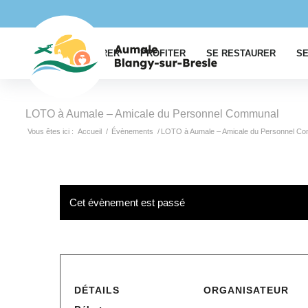
EXPLORER
PROFITER
SE RESTAURER
SE
LOTO à Aumale – Amicale du Personnel Communal
Vous êtes ici :
Accueil
/
Évènements
/
LOTO à Aumale – Amicale du Personnel C
Cet évènement est passé
DÉTAILS
ORGANISATEUR