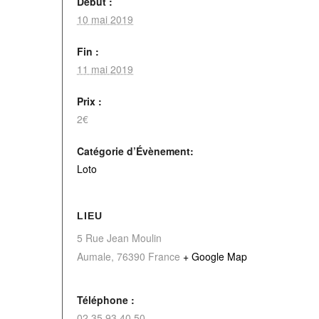
Début :
10 mai 2019
Fin :
11 mai 2019
Prix :
2€
Catégorie d’Évènement:
Loto
LIEU
5 Rue Jean Moulin
Aumale
,
76390
France
+ Google Map
Téléphone :
02 35 93 40 50