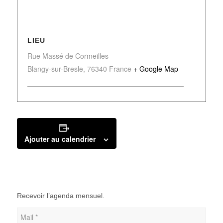
LIEU
Rue Massé de Cormeilles
Blangy-sur-Bresle
,
76340
France
+ Google Map
Ajouter au calendrier
Recevoir l’agenda mensuel.