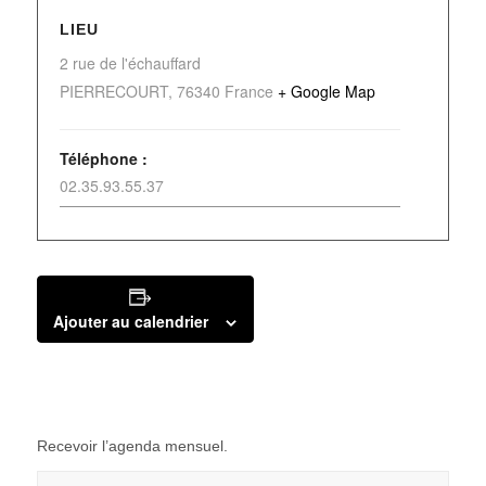
LIEU
2 rue de l'échauffard
PIERRECOURT
,
76340
France
+ Google Map
Téléphone :
02.35.93.55.37
Ajouter au calendrier
Recevoir l’agenda mensuel.