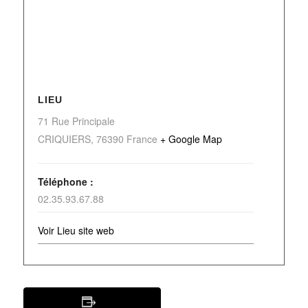
LIEU
71 Rue Principale
CRIQUIERS
,
76390
France
+ Google Map
Téléphone :
02.35.93.67.88
Voir Lieu site web