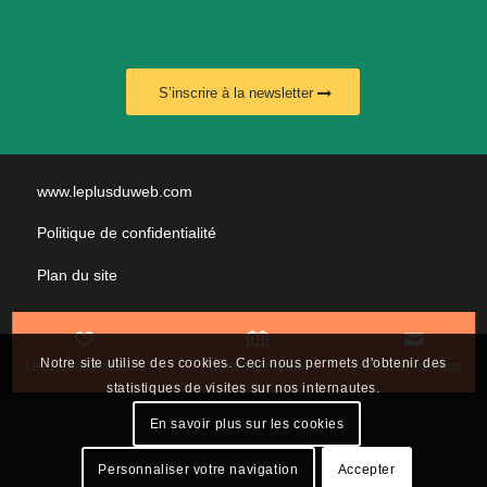
S’inscrire à la newsletter
www.leplusduweb.com
Politique de confidentialité
Plan du site
Mentions légales
Nous contacter
Notre site utilise des cookies. Ceci nous permets d'obtenir des
Les incontournables
Carte interactive
Contactez-nous
statistiques de visites sur nos internautes.
En savoir plus sur les cookies
Personnaliser votre navigation
Accepter