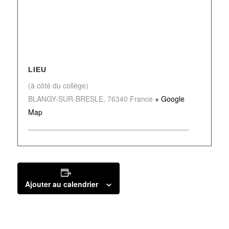
LIEU
(à côté du collège)
BLANGY-SUR-BRESLE
,
76340
France
+ Google
Map
Ajouter au calendrier