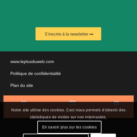
S’inscrire à la newsletter
www.leplusduweb.com
Politique de confidentialité
Plan du site
Mentions légales
Nous contacter
Notre site utilise des cookies. Ceci nous permets d'obtenir des
Les incontournables
Carte interactive
Contactez-nous
statistiques de visites sur nos internautes.
En savoir plus sur les cookies