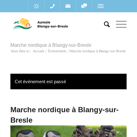
Marche nordique à Blangy-sur-Bresle
Vous êtes ici :
Accueil
/
Évènements
/
Marche nordique à Blangy-sur-Bresle
Cet évènement est passé
Marche nordique à Blangy-sur-
Bresle