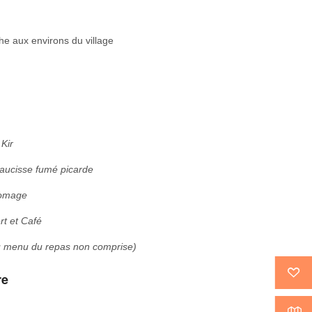
e aux environs du village
Kir
 Saucisse fumé picarde
omage
rt et Café
u menu du repas non comprise)
re