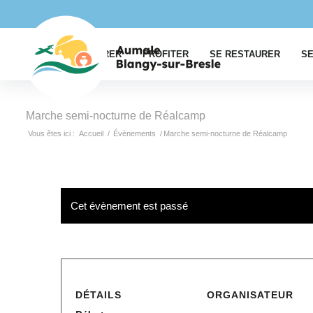
EXPLORER
PROFITER
SE RESTAURER
SE
Marche semi-nocturne de Réalcamp
Vous êtes ici :
Accueil
/
Évènements
/
Marche semi-nocturne de Réalcamp
Cet évènement est passé
DÉTAILS
ORGANISATEUR