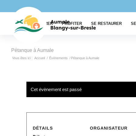
EXPLORER
PROFITER
SE RESTAURER
SE
Pétanque à Aumale
Vous êtes ici :
Accueil
/
Évènements
/
Pétanque à Aumale
Cet évènement est passé
DÉTAILS
ORGANISATEUR