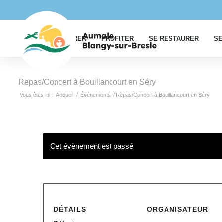
EXPLORER
PROFITER
SE RESTAURER
SE
Repas/Concert à Bouillancourt en Séry
Vous êtes ici :
Accueil
/
Évènements
/
Repas/Concert à Bouillancourt en Séry
Cet évènement est passé
DÉTAILS
ORGANISATEUR