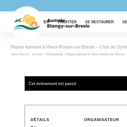
EXPLORER
PROFITER
SE RESTAURER
SE
Repas dansant à Vieux-Rouen-sur-Bresle – Club de Gym
Vous êtes ici :
Accueil
/
Évènements
/
Repas dansant à Vieux-Rouen-sur-Bresle –
Cet évènement est passé
DÉTAILS
ORGANISATEUR