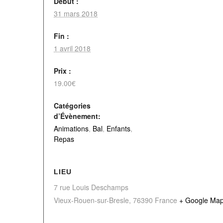
Début :
31 mars 2018
Fin :
1 avril 2018
Prix :
19.00€
Catégories
d’Évènement:
Animations
,
Bal
,
Enfants
,
Repas
LIEU
7 rue Louis Deschamps
Vieux-Rouen-sur-Bresle
,
76390
France
+ Google Ma