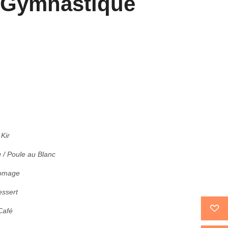
e Gymnastique
Kir
 / Poule au Blanc
omage
ssert
Café