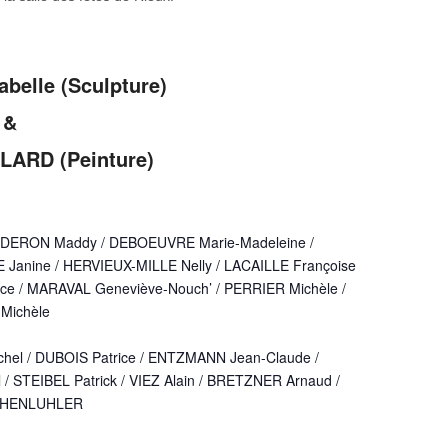
elle (Sculpture)
&
LARD (Peinture)
RDERON Maddy / DEBOEUVRE Marie-Madeleine /
Janine / HERVIEUX-MILLE Nelly / LACAILLE Françoise
nce / MARAVAL Geneviève-Nouch’ / PERRIER Michèle /
Michèle
el / DUBOIS Patrice / ENTZMANN Jean-Claude /
STEIBEL Patrick / VIEZ Alain / BRETZNER Arnaud /
ATHENLUHLER