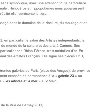
sens symbolique, avec une attention toute particulière
rmale : rhinocéros et hippopotames nous apparaissent
réalité elle représente le tiers.
ssage dans le domaine de la ciselure, du moulage et de
 en particulier le salon des Artistes indépendants, le
al du monde de la culture et des arts à Cannes. Ses
rticulier son Rhino-Féroce, trois médailles d’or. En
onal des Artistes Français. Elle signe ses pièces I.P.H,
férentes galeries de Paris (place des Vosges), de province
ellement exposée en permanence à la «
galerie 23
» au
ie «
les artistes et la mer
» à St Malo.
 de la Ville de Bernay 2011)