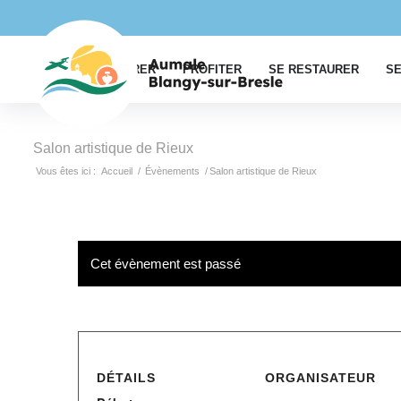
EXPLORER
PROFITER
SE RESTAURER
SE
Salon artistique de Rieux
Vous êtes ici :
Accueil
/
Évènements
/
Salon artistique de Rieux
Cet évènement est passé
DÉTAILS
ORGANISATEUR