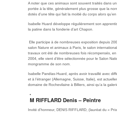
A noter que ces animaux sont souvent traités dans un 
portée à la tête, généralement plus grosse que la no
dotés d’une tête qui fait la moitié du corps alors qu’en 
Isabelle Huard développe régulièrement son apprenti
la patine dans la fonderie d’art Chapon.
Elle participe à de nombreuses exposition depuis 2001,
salon Nature et animaux à Paris, le salon internation
travaux ont été de nombreuses fois récompensés, en pa
2004, elle vient d’être sélectionnée pour le Salon Nati
mongramme de son nom.
Isabelle Panélas-Huard, après avoir travaillé avec dif
et à l’étranger (Allemagne, Suisse, Italie), est actu
domaine de Rochevilaine à Billiers, ainsi qu’a la galer
M RIFFLARD Denis – Peintre
Invité d’honneur, DENIS RIFFLARD, (lauréat du « Prix