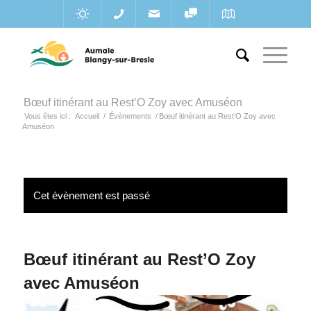
Bœuf itinérant au Rest’O Zoy avec Amuséon
Vous êtes ici :
Accueil
/
Évènements
/
Bœuf itinérant au Rest’O Zoy avec
Amuséon
Cet évènement est passé
Bœuf itinérant au Rest’O Zoy
avec Amuséon