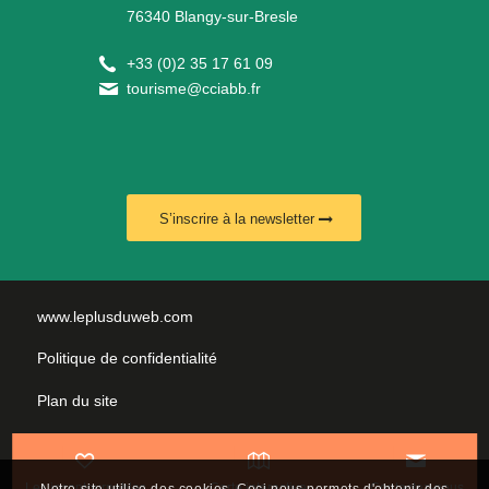
76340 Blangy-sur-Bresle
+
33 (0)2 35 17 61 09
tourisme@cciabb.fr
S’inscrire à la newsletter
www.leplusduweb.com
Politique de confidentialité
Plan du site
Mentions légales
Nous contacter
Les incontournables
Carte interactive
Contactez-nous
Notre site utilise des cookies. Ceci nous permets d'obtenir des