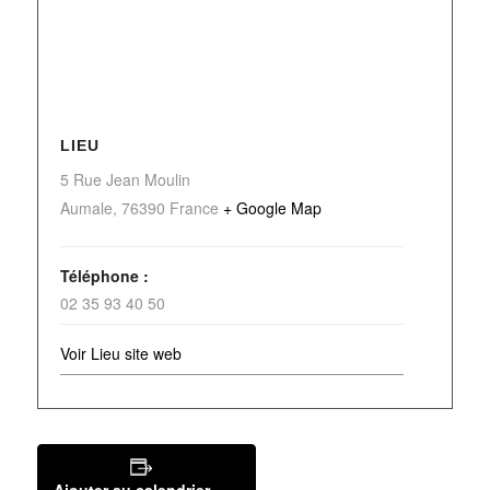
LIEU
5 Rue Jean Moulin
Aumale
,
76390
France
+ Google Map
Téléphone :
02 35 93 40 50
Voir Lieu site web