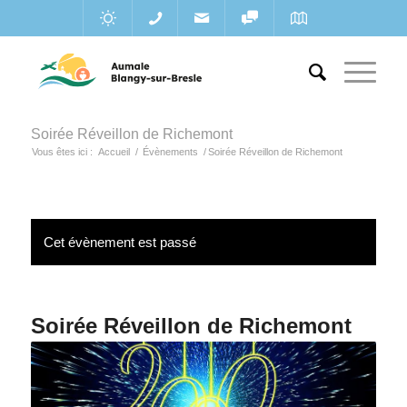
Soirée Réveillon de Richemont
Vous êtes ici :
Accueil
/
Évènements
/
Soirée Réveillon de Richemont
Cet évènement est passé
Soirée Réveillon de Richemont