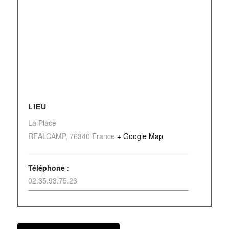
LIEU
La Place
REALCAMP
,
76340
France
+ Google Map
Téléphone :
02.35.93.75.23