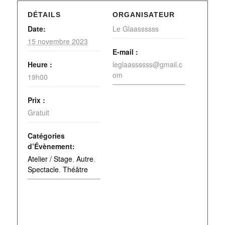
DÉTAILS
ORGANISATEUR
Date:
Le Glaassssss
15 novembre 2023
E-mail :
Heure :
leglaassssss@gmail.c
om
19h00
Prix :
Gratuit
Catégories
d’Évènement:
Atelier / Stage
,
Autre
,
Spectacle
,
Théâtre