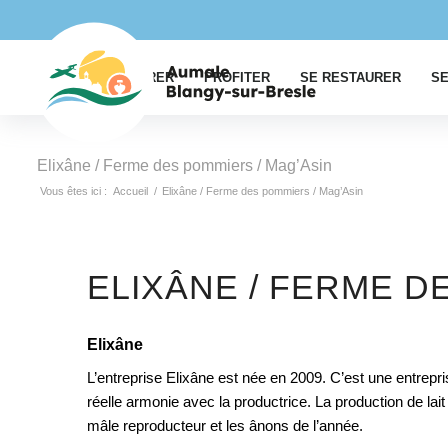
EXPLORER
PROFITER
SE RESTAURER
SE
Elixâne / Ferme des pommiers / Mag’Asin
Vous êtes ici :
Accueil
/
Elixâne / Ferme des pommiers / Mag’Asin
ELIXÂNE / FERME D
Elixâne
L’entreprise Elixâne est née en 2009. C’est une entrepr
réelle armonie avec la productrice. La production de lait e
mâle reproducteur et les ânons de l’année.