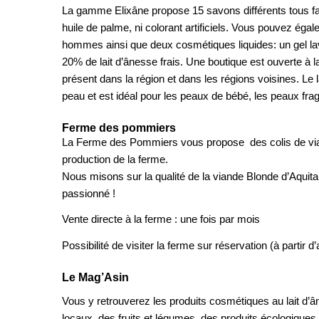
La gamme Elixâne propose 15 savons différents tous fab
huile de palme, ni colorant artificiels. Vous pouvez ég
hommes ainsi que deux cosmétiques liquides: un gel lava
20% de lait d’ânesse frais. Une boutique est ouverte à 
présent dans la région et dans les régions voisines. Le 
peau et est idéal pour les peaux de bébé, les peaux frag
Ferme des pommiers
La Ferme des Pommiers vous propose des colis de viand
production de la ferme.
Nous misons sur la qualité de la viande Blonde d’Aquita
passionné !
Vente directe à la ferme : une fois par mois
Possibilité de visiter la ferme sur réservation (à partir d’a
Le Mag’Asin
Vous y retrouverez les produits cosmétiques au lait d’â
locaux, des fruits et légumes, des produits écologiques 