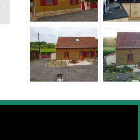
Gîte du Four à Pain –
Vismes au Val