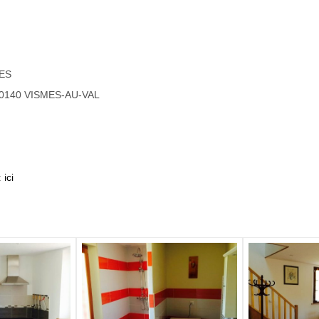
LES
– 80140 VISMES-AU-VAL
:
ici