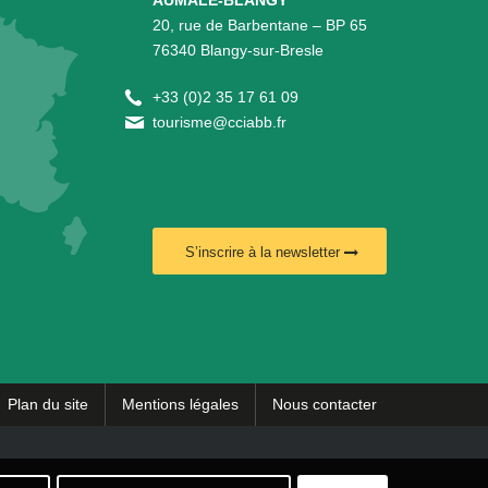
AUMALE-BLANGY
20, rue de Barbentane – BP 65
76340 Blangy-sur-Bresle
+
33 (0)2 35 17 61 09
tourisme@cciabb.fr
S’inscrire à la newsletter
Plan du site
Mentions légales
Nous contacter