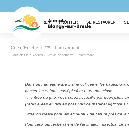
EXPLORER
PROFITER
SE RESTAURER
SE
Gite d’Eclehêtre *** – Foucarmont
Vous êtes ici :
Accueil
/
Gite d’Eclehêtre *** – Foucarmont
Dans un hameau entre plaine cultivée et herbages, grand
passer les enfants espiègles) et mare non close.
A l’entrée du gîte, vous serez accueillis par deux jolies 
(rares allées et venues possibles de matériel agricole à l
Situation idéale pour les amoureux de nature près de la f
Pour ceux qui recherchent de l’animation, direction Le T