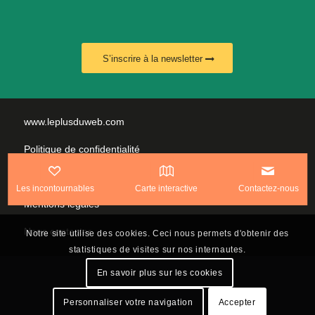
S’inscrire à la newsletter
www.leplusduweb.com
Politique de confidentialité
Plan du site
Les incontournables
Carte interactive
Contactez-nous
Mentions légales
Nous contacter
Notre site utilise des cookies. Ceci nous permets d'obtenir des
statistiques de visites sur nos internautes.
En savoir plus sur les cookies
Personnaliser votre navigation
Accepter