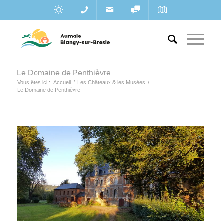
Le Domaine de Penthièvre
Vous êtes ici :
Accueil
/
Les Châteaux & les Musées
/
Le Domaine de Penthièvre