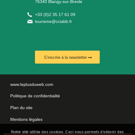
76340 Blangy-sur-Bresle
+
33 (0)2 35 17 61 09
tourisme@cciabb.fr
S’inscrire à la newsletter
www.leplusduweb.com
Politique de confidentialité
Plan du site
Mentions légales
Nous contacter
Notre site utilise des cookies. Ceci nous permets d'obtenir des