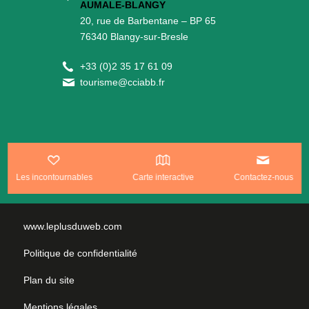
AUMALE-BLANGY
20, rue de Barbentane – BP 65
76340 Blangy-sur-Bresle
+
33 (0)2 35 17 61 09
tourisme@cciabb.fr
S’inscrire à la newsletter
Les incontournables
Carte interactive
Contactez-nous
www.leplusduweb.com
Politique de confidentialité
Plan du site
Mentions légales