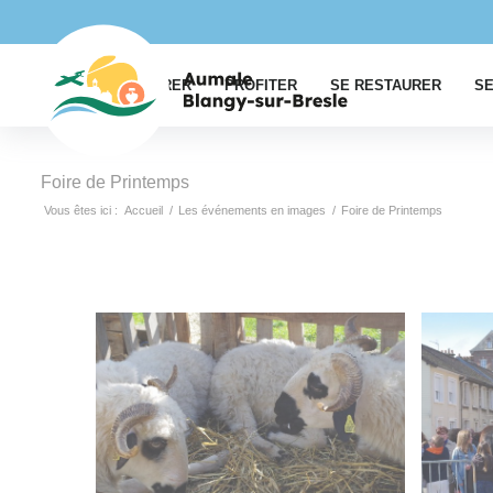
EXPLORER
PROFITER
SE RESTAURER
SE
Foire de Printemps
Vous êtes ici :
Accueil
/
Les événements en images
/
Foire de Printemps