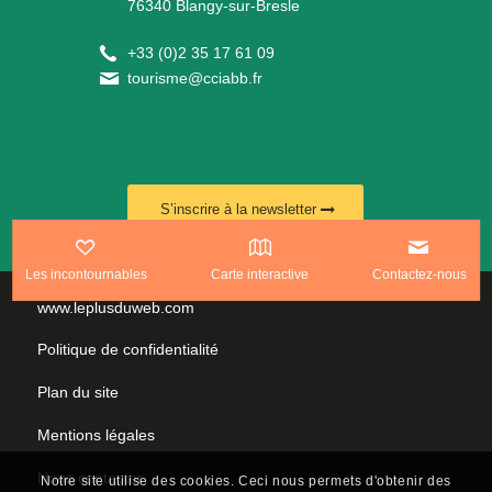
76340 Blangy-sur-Bresle
+
33 (0)2 35 17 61 09
tourisme@cciabb.fr
S’inscrire à la newsletter
Les incontournables
Carte interactive
Contactez-nous
www.leplusduweb.com
Politique de confidentialité
Plan du site
Mentions légales
Nous contacter
Notre site utilise des cookies. Ceci nous permets d'obtenir des