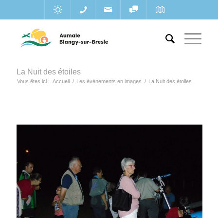
La Nuit des étoiles
Vous êtes ici :
Accueil
/
Les événements en images
/
La Nuit des étoiles