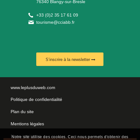
76340 Blangy-sur-Bresle
+
33 (0)2 35 17 61 09
tourisme@cciabb.fr
S’inscrire à la newsletter
www.leplusduweb.com
Politique de confidentialité
Plan du site
Mentions légales
Nous contacter
Notre site utilise des cookies. Ceci nous permets d'obtenir des