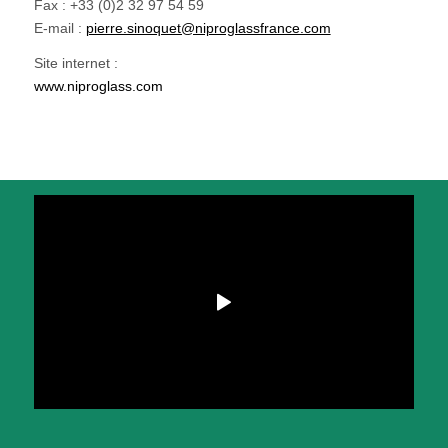
Fax : +33 (0)2 32 97 54 59
E-mail :
pierre.sinoquet@niproglassfrance.com
Site internet :
www.niproglass.com