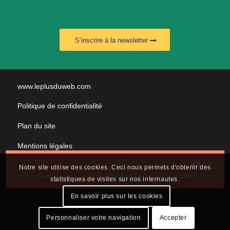
S’inscrire à la newsletter
www.leplusduweb.com
Politique de confidentialité
Plan du site
Mentions légales
Nous contacter
Notre site utilise des cookies. Ceci nous permets d'obtenir des
Les incontournables
Carte interactive
Contactez-nous
statistiques de visites sur nos internautes.
En savoir plus sur les cookies
Personnaliser votre navigation
Accepter