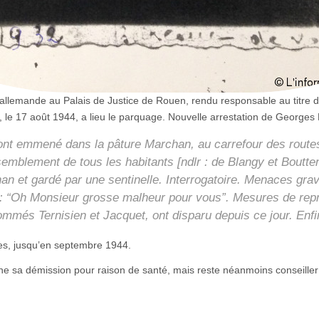
mée allemande au Palais de Justice de Rouen, rendu responsable au titre
rd, le 17 août 1944, a lieu le parquage. Nouvelle arrestation de Georges 
’ont emmené dans la pâture Marchan, au carrefour des rout
emblement de tous les habitants [ndlr : de Blangy et Boutten
an et gardé par une sentinelle. Interrogatoire. Menaces gra
e : “Oh Monsieur grosse malheur pour vous”. Mesures de rep
mmés Ternisien et Jacquet, ont disparu depuis ce jour. Enfin,
es, jusqu’en septembre 1944.
nne sa démission pour raison de santé, mais reste néanmoins conseiller