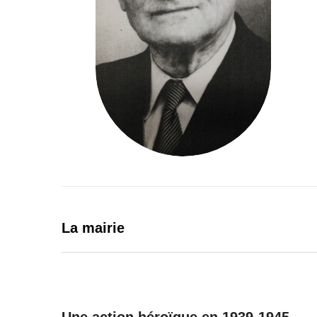
La mai
rie