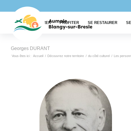
EXPLORER
PROFITER
SE RESTAURER
SE
Georges DURANT
Vous êtes ici :
Accueil
/
Découvrez notre territoire
/
du côté culturel
/
Les personn