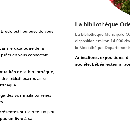
La bibliothèque Od
-Bresle est heureuse de vous
La Bibliothèque Municipale O
disposition environ 14 000 do
la Médiathèque Départementa
dans le
catalogue
de la
 prêts
en vous connectant
Animations,
expositions, d
société, bébés lecteurs, po
ctualités de la bibliothèque
,
r
des bibliothécaires ainsi
bliothéque…
egardez
vos mails
ou venez
ts
.
résentes sur le site
,un peu
pas un livre à sa