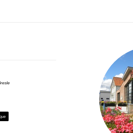
resle
èque