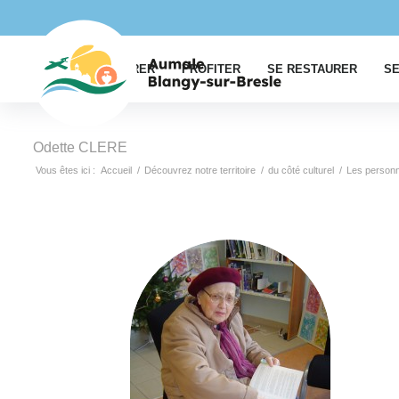
EXPLORER
PROFITER
SE RESTAURER
SE
Odette CLERE
Vous êtes ici :
Accueil
/
Découvrez notre territoire
/
du côté culturel
/
Les personn