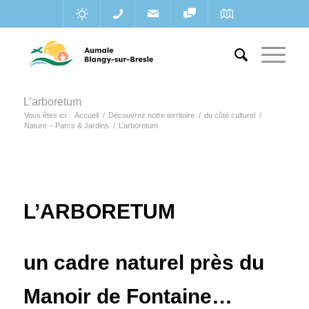
L’arboretum
Vous êtes ici :
Accueil
/
Découvrez notre territoire
/
du côté culturel
/
Nature – Parcs & Jardins
/
L’arboretum
L’ARBORETUM
un cadre naturel près du
Manoir de Fontaine…