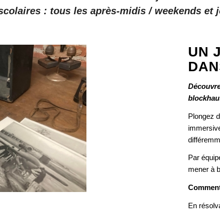
colaires : tous les après-midis / weekends et j
UN 
DAN
Découvrez
blockhau
Plongez da
immersive 
différemm
Par équip
mener à b
Comment
En résolv