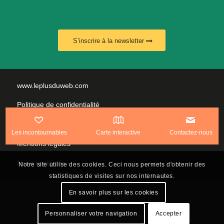
S’inscrire à la newsletter
www.leplusduweb.com
Politique de confidentialité
Plan du site
Les incontournables
Carte interactive
Contactez-nous
Mentions légales
Nous contacter
Notre site utilise des cookies. Ceci nous permets d'obtenir des
statistiques de visites sur nos internautes.
En savoir plus sur les cookies
Personnaliser votre navigation
Accepter