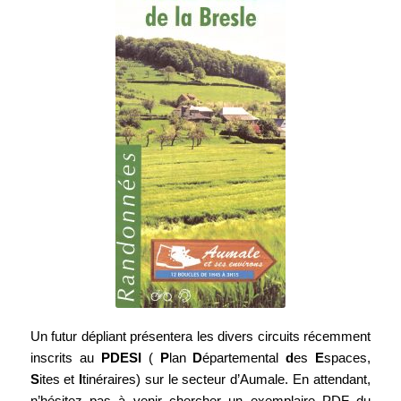
Un futur dépliant présentera les divers circuits récemment
inscrits au
PDESI
(
P
lan
D
épartemental
d
es
E
spaces,
S
ites et
I
tinéraires) sur le secteur d’Aumale. En attendant,
n’hésitez pas à venir chercher un exemplaire PDF du